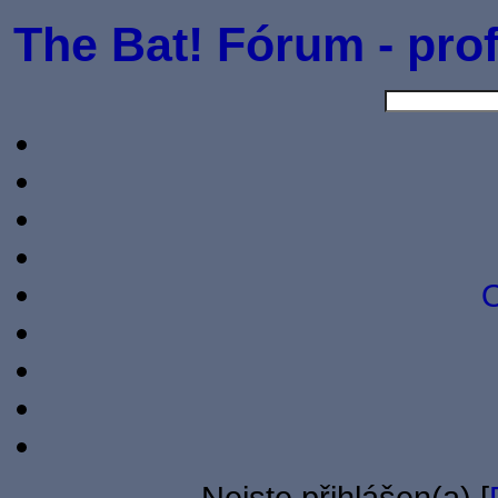
The Bat! Fórum - prof
O
Nejste přihlášen(a) [