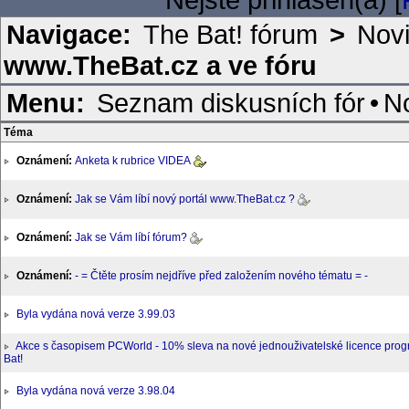
Navigace:
The Bat! fórum
>
Nov
www.TheBat.cz a ve fóru
Menu:
Seznam diskusních fór
•
N
Téma
Oznámení:
Anketa k rubrice VIDEA
Oznámení:
Jak se Vám líbí nový portál www.TheBat.cz ?
Oznámení:
Jak se Vám líbí fórum?
Oznámení:
- = Čtěte prosím nejdříve před založením nového tématu = -
Byla vydána nová verze 3.99.03
Akce s časopisem PCWorld - 10% sleva na nové jednouživatelské licence pro
Bat!
Byla vydána nová verze 3.98.04