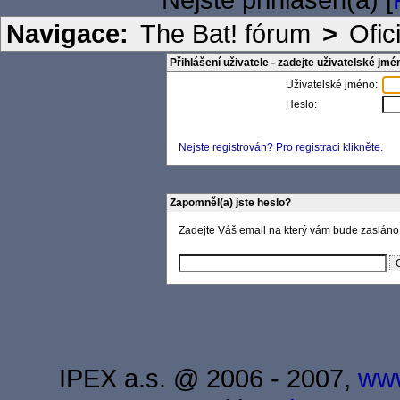
Navigace:
The Bat! fórum
>
Ofic
Přihlášení uživatele - zadejte uživatelské jmé
Uživatelské jméno:
Heslo:
Nejste registrován? Pro registraci klikněte.
Zapomněl(a) jste heslo?
Zadejte Váš email na který vám bude zasláno
IPEX a.s. @ 2006 - 2007,
www