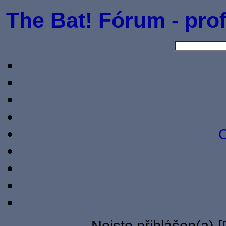
The Bat! Fórum - prof
O
Nejste přihlášen(a) [