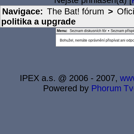
Navigace:
The Bat! fórum
>
Ofic
politika a upgrade
Menu:
Seznam diskusních fór
•
Seznam přísp
Bohužel, nemáte oprávnění přispívat ani odpov
IPEX a.s. @ 2006 - 2007,
www
Powered by
Phorum
Tv