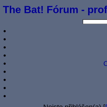
The Bat! Fórum - prof
O
Nejste přihlášen(a) [