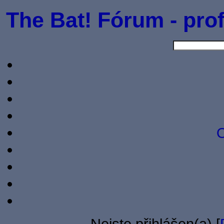
The Bat! Fórum - prof
O
Nejste přihlášen(a) [