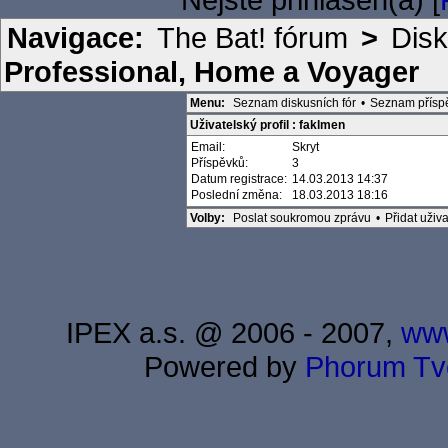
Navigace:
The Bat! fórum
>
Disk
Professional, Home a Voyager
Menu:
Seznam diskusních fór
•
Seznam přísp
Uživatelský profil : faklmen
Email:
Skryt
Příspěvků:
3
Datum registrace:
14.03.2013 14:37
Poslední změna:
18.03.2013 18:16
Volby:
Poslat soukromou zprávu
•
Přidat uži
IPEX a.s. @ 2006 - 2007,
www
Powered by
Phorum
Tv