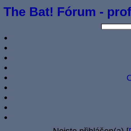
The Bat! Fórum - prof
O
Nejste přihlášen(a) [