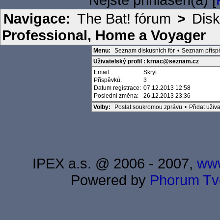
Navigace:
The Bat! fórum
>
Disk
Professional, Home a Voyager
Menu:
Seznam diskusních fór
•
Seznam přísp
Uživatelský profil : krnac@seznam.cz
Email:
Skryt
Příspěvků:
3
Datum registrace:
07.12.2013 12:58
Poslední změna:
26.12.2013 23:36
Volby:
Poslat soukromou zprávu
•
Přidat uži
IPEX a.s. @ 2006 - 2007,
www
Powered by
Phorum
Tv