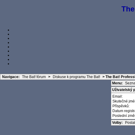
The
Navigace:
The Bat! fórum
>
Diskuse k programu The Bat!
>
The Bat! Profess
Menu:
Sezna
Uživatelský p
Email:
Skutečné jm
Příspěvků:
Datum regist
Poslední zm
Volby:
Posla