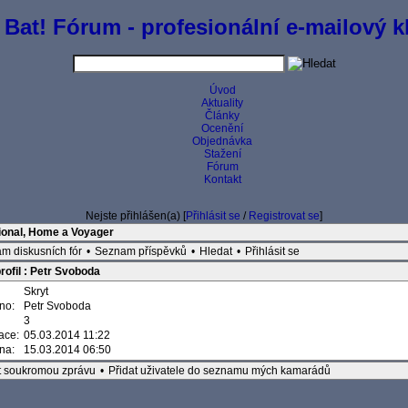
 Bat! Fórum - profesionální e-mailový kl
Úvod
Aktuality
Články
Ocenění
Objednávka
Stažení
Fórum
Kontakt
Nejste přihlášen(a) [
Přihlásit se
/
Registrovat se
]
ional, Home a Voyager
m diskusních fór
•
Seznam příspěvků
•
Hledat
•
Přihlásit se
rofil : Petr Svoboda
Skryt
éno:
Petr Svoboda
3
race:
05.03.2014 11:22
ěna:
15.03.2014 06:50
t soukromou zprávu
•
Přidat uživatele do seznamu mých kamarádů