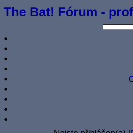
The Bat! Fórum - prof
O
Nejste přihlášen(a) [