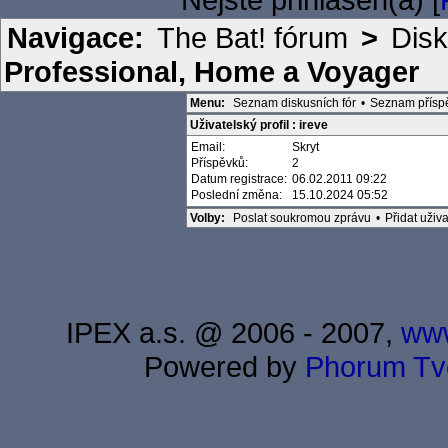
Navigace:
The Bat! fórum
>
Disk
Professional, Home a Voyager
Menu:
Seznam diskusních fór
•
Seznam přísp
Uživatelský profil : ireve
Email:
Skryt
Příspěvků:
2
Datum registrace:
06.02.2011 09:22
Poslední změna:
15.10.2024 05:52
Volby:
Poslat soukromou zprávu
•
Přidat uži
IPEX a.s. @ 2006 - 2007,
www
Powered by
Phorum
Tv