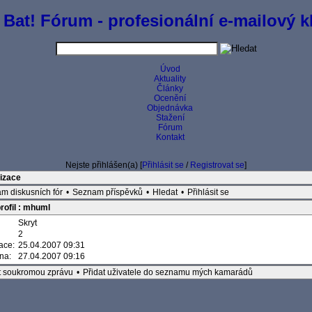
 Bat! Fórum - profesionální e-mailový kl
Úvod
Aktuality
Články
Ocenění
Objednávka
Stažení
Fórum
Kontakt
Nejste přihlášen(a) [
Přihlásit se
/
Registrovat se
]
izace
m diskusních fór
•
Seznam příspěvků
•
Hledat
•
Přihlásit se
rofil : mhuml
Skryt
2
race:
25.04.2007 09:31
ěna:
27.04.2007 09:16
t soukromou zprávu
•
Přidat uživatele do seznamu mých kamarádů