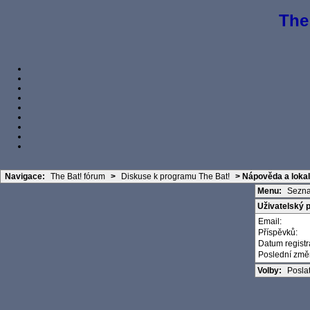
The
Navigace:
The Bat! fórum
>
Diskuse k programu The Bat!
>
Nápověda a lokal
Menu:
Sezna
Uživatelský p
Email:
Příspěvků:
Datum regist
Poslední zm
Volby:
Posla