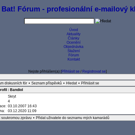
 Bat! Fórum - profesionální e-mailový kl
Úvod
Aktuality
Články
Ocenění
Objednávka
Stažení
Fórum
Kontakt
Nejste přihlášen(a) [
Přihlásit se
/
Registrovat se
]
m diskusních fór
•
Seznam příspěvků
•
Hledat
•
Přihlásit se
ofil : Bandiol
Skryt
4
race:
03.10.2007 16:43
ěna:
03.12.2020 11:09
t soukromou zprávu
•
Přidat uživatele do seznamu mých kamarádů