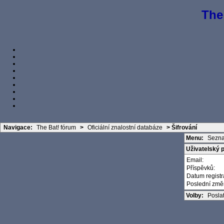
The
Navigace:
The Bat! fórum
>
Oficiální znalostní databáze
>
Šifrování
Menu:
Sezna
Uživatelský pr
Email:
Příspěvků:
Datum regist
Poslední zm
Volby:
Posla