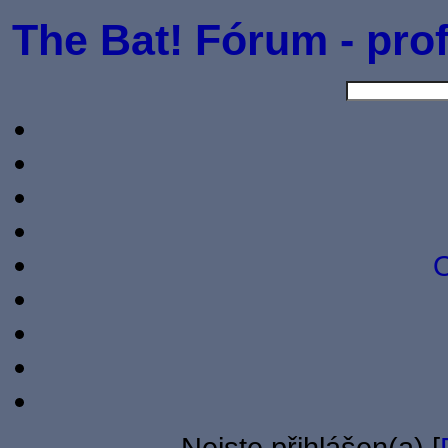
The Bat! Fórum - prof
O
Nejste přihlášen(a) [