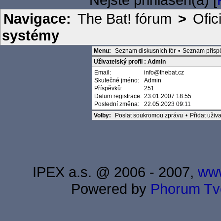
Navigace:
The Bat! fórum
>
Ofic
systémy
Menu:
Seznam diskusních fór
•
Seznam přísp
Uživatelský profil : Admin
Email:
info@thebat.cz
Skutečné jméno:
Admin
Příspěvků:
251
Datum registrace:
23.01.2007 18:55
Poslední změna:
22.05.2023 09:11
Volby:
Poslat soukromou zprávu
•
Přidat uži
IPEX a.s. @ 2006 - 2007,
www
Powered by
Phorum
Tv