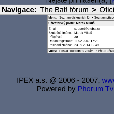
Navigace:
The Bat! fórum
>
Ofic
Menu:
Seznam diskusních fór
•
Seznam přísp
Uživatelský profil : Marek Mikuš
Email:
support@thebat.cz
Skutečné jméno:
Marek Mikuš
Příspěvků:
301
Datum registrace:
11.02.2007 17:23
Poslední změna:
23.09.2014 12:49
Volby:
Poslat soukromou zprávu
•
Přidat uži
IPEX a.s. @ 2006 - 2007,
www
Powered by
Phorum
Tv