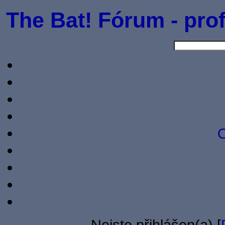
The Bat! Fórum - prof
O
Nejste přihlášen(a) [