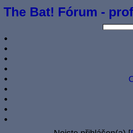
The Bat! Fórum - prof
O
Nejste přihlášen(a) [