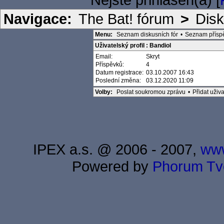
Navigace:
The Bat! fórum
>
Disk
Menu:
Seznam diskusních fór
•
Seznam přísp
Uživatelský profil : Bandiol
Email:
Skryt
Příspěvků:
4
Datum registrace:
03.10.2007 16:43
Poslední změna:
03.12.2020 11:09
Volby:
Poslat soukromou zprávu
•
Přidat uži
IPEX a.s. @ 2006 - 2007,
www
Powered by
Phorum
Tv