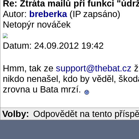
Re: Ztráta mailů při funkci "údr
Autor:
breberka
(IP zapsáno)
Netopýr nováček
Datum: 24.09.2012 19:42
Hmm, tak ze
support@thebat.cz
ž
nikdo nenašel, kdo by věděl, ško
zrovna u Bata mrzí.
Volby:
Odpovědět na tento přísp