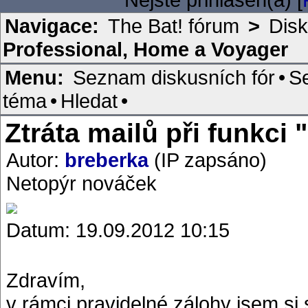
Navigace:
The Bat! fórum
>
Disk
Professional, Home a Voyager
Menu:
Seznam diskusních fór
•
S
téma
•
Hledat
•
Ztráta mailů při funkci
Autor:
breberka
(IP zapsáno)
Netopýr nováček
Datum: 19.09.2012 10:15
Zdravím,
v rámci pravidelné zálohy jsem si 