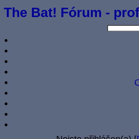
The Bat! Fórum - prof
O
Nejste přihlášen(a) [