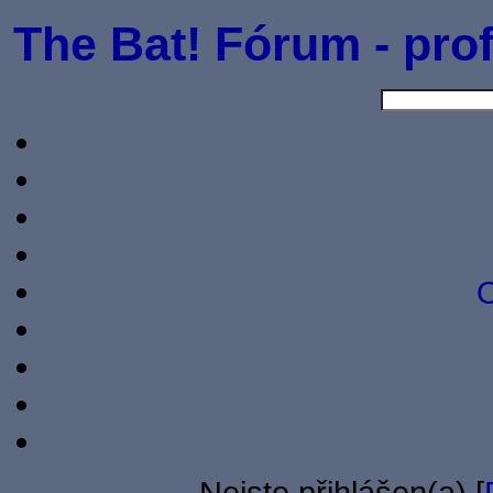
The Bat! Fórum - prof
O
Nejste přihlášen(a) [