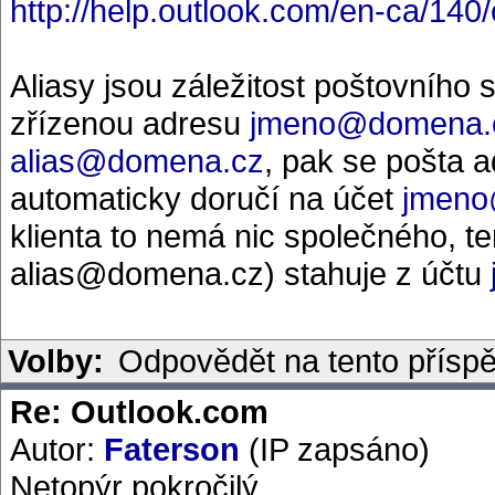
http://help.outlook.com/en-ca/14
Aliasy jsou záležitost poštovního s
zřízenou adresu
jmeno@domena.
alias@domena.cz
, pak se pošta 
automaticky doručí na účet
jmeno
klienta to nemá nic společného, te
alias@domena.cz) stahuje z účtu
Volby:
Odpovědět na tento přísp
Re: Outlook.com
Autor:
Faterson
(IP zapsáno)
Netopýr pokročilý