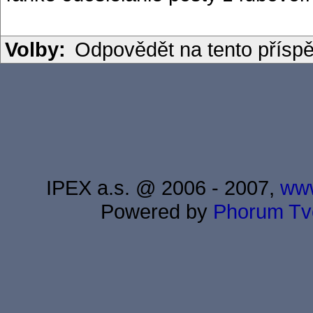
Volby:
Odpovědět na tento přísp
IPEX a.s. @ 2006 - 2007,
www
Powered by
Phorum
Tv