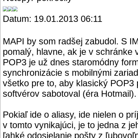
Datum: 19.01.2013 06:11
MAPI by som radšej zabudol. S I
pomalý, hlavne, ak je v schránke 
POP3 je už dnes staromódny formá
synchronizácie s mobilnými zariad
všetko pre to, aby klasický POP3 
softvérov sabotoval (éra Hotmail).
Pokiaľ ide o aliasy, ide nielen o prí
v tomto vynikajúci, je to jedna z 
ľahké odosielanie pošty z ľubovoľ