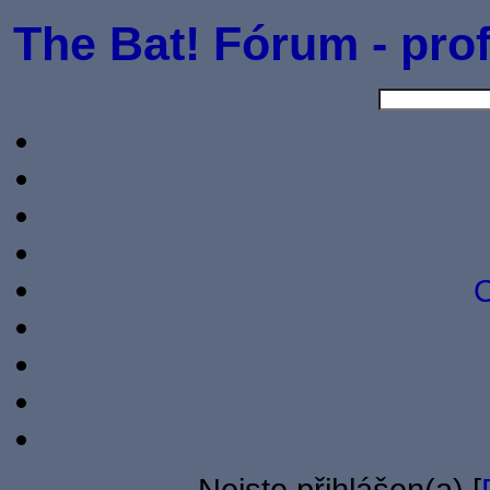
The Bat! Fórum - prof
O
Nejste přihlášen(a) [