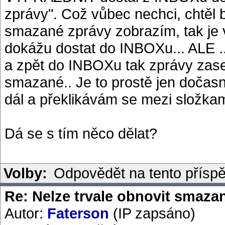
zprávy". Což vůbec nechci, chtěl 
smazané zprávy zobrazím, tak je 
dokážu dostat do INBOXu... ALE ..
a zpět do INBOXu tak zprávy zase 
smazané.. Je to prostě jen dočas
dál a překlikávám se mezi složkami
Dá se s tím něco dělat?
Volby:
Odpovědět na tento přísp
Re: Nelze trvale obnovit smaza
Autor:
Faterson
(IP zapsáno)