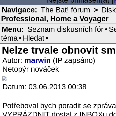
Navigace:
The Bat! fórum
>
Disk
Professional, Home a Voyager
Menu:
Seznam diskusních fór
•
S
téma
•
Hledat
•
Nelze trvale obnovit s
Autor:
marwin
(IP zapsáno)
Netopýr nováček
Datum: 03.06.2013 00:38
Potřeboval bych poradit se zpráv
VYPRÁZDNIT dostal z INBOXu do s