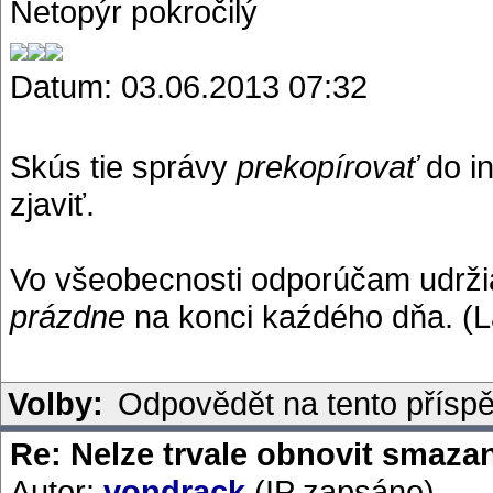
Netopýr pokročilý
Datum: 03.06.2013 07:32
Skús tie správy
prekopírovať
do in
zjaviť.
Vo všeobecnosti odporúčam udrži
prázdne
na konci kaźdého dňa. (La
Volby:
Odpovědět na tento přísp
Re: Nelze trvale obnovit smaza
Autor:
vondrack
(IP zapsáno)