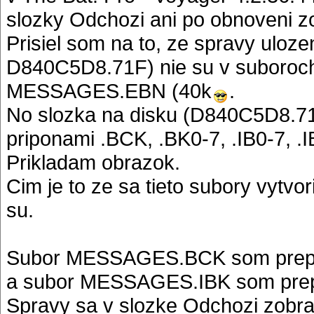
slozky Odchozi ani po obnoveni z
Prisiel som na to, ze spravy uloze
D840C5D8.71F) nie su v subor
MESSAGES.EBN (40k
.
No slozka na disku (D840C5D8.7
priponami .BCK, .BK0-7, .IB0-7, .I
Prikladam obrazok.
Cim je to ze sa tieto subory vytvori
su.
Subor MESSAGES.BCK som prep
a subor MESSAGES.IBK som pre
Spravy sa v slozke Odchozi zobraz