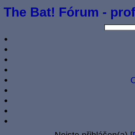
The Bat! Fórum - prof
O
Nejste přihlášen(a) [