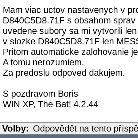
Mam viac uctov nastavenych v pr
D840C5D8.71F s obsahom sprav s
uvedene subory sa mi vytvorili le
v slozke D840C5D8.71F len M
Pritom automaticke zalohovanie je
A tomu nerozumiem.
Za predoslu odpoved dakujem.
S pozdravom Boris
WIN XP, The Bat! 4.2.44
Volby:
Odpovědět na tento přísp