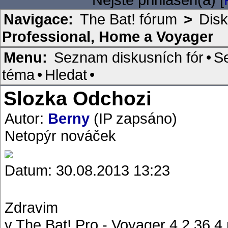
Navigace:
The Bat! fórum
>
Disk
Professional, Home a Voyager
Menu:
Seznam diskusních fór
•
S
téma
•
Hledat
•
Slozka Odchozi
Autor:
Berny
(IP zapsáno)
Netopýr nováček
Datum: 30.08.2013 13:23
Zdravim
v The Bat! Pro - Voyager 4.2.36.4