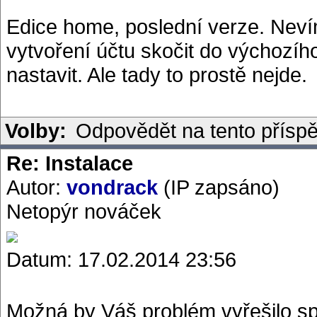
Edice home, poslední verze. Nevím
vytvoření účtu skočit do výchozí
nastavit. Ale tady to prostě nejde.
Volby:
Odpovědět na tento přísp
Re: Instalace
Autor:
vondrack
(IP zapsáno)
Netopýr nováček
Datum: 17.02.2014 23:56
Možná by Váš problém vyřešilo s