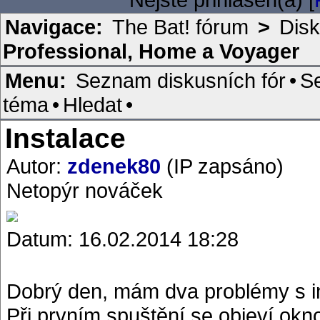
Navigace:
The Bat! fórum
>
Disk
Professional, Home a Voyager
Menu:
Seznam diskusních fór
•
S
téma
•
Hledat
•
Instalace
Autor:
zdenek80
(IP zapsáno)
Netopýr nováček
Datum: 16.02.2014 18:28
Dobrý den, mám dva problémy s ins
Při prvním spuštění se objeví okno