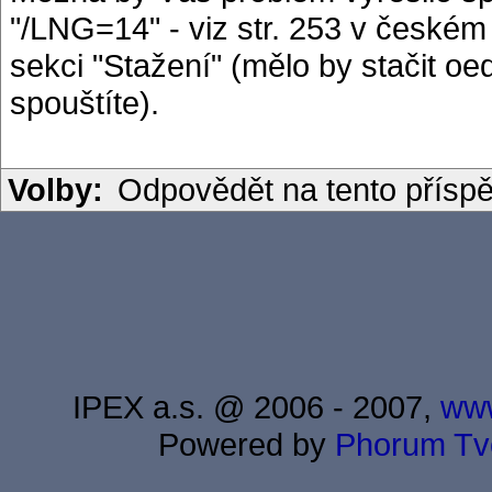
"/LNG=14" - viz str. 253 v českém
sekci "Stažení" (mělo by stačit oe
spouštíte).
Volby:
Odpovědět na tento přísp
IPEX a.s. @ 2006 - 2007,
www
Powered by
Phorum
Tv