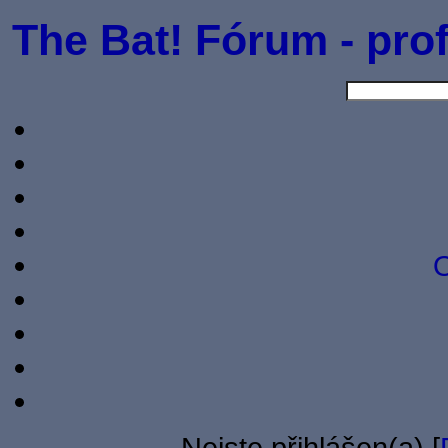
The Bat! Fórum - prof
O
Nejste přihlášen(a) [