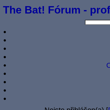
The Bat! Fórum - prof
O
Nejste přihlášen(a) [