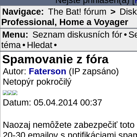
Navigace:
The Bat! fórum
>
Disk
Professional, Home a Voyager
Menu:
Seznam diskusních fór
•
S
téma
•
Hledat
•
Spamovanie z fóra
Autor:
Faterson
(IP zapsáno)
Netopýr pokročilý
Datum: 05.04.2014 00:37
Naozaj nemôžete zabezpečiť toto
20-30 emailov s notifikáciami spam