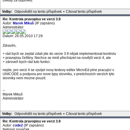
Děkuji za odpověď.
Volby:
Odpovědět na tento příspěvek
•
Citovat tento příspěvek
Re: Kontrola pravopisu ve verzi 3.9
Autor:
Marek Mikuš
(IP zapsáno)
Administrátor
Datum: 26.05.2010 17:29
Zdravím,
> rád bych se zeptal zdali jde do verze 3.9 nějak implementovat kontrolu
> pravopisu češtiny. Nechce se mně přecházet na novější verzi 4, ale
> zároveň bych rád tuto funkci.
nejde, pro verzi 4 se vyvijel novy textovy editor MicroEd plne pracujici v
UNICODE a podpora pro nove typy slovniku, v predchozich verzich tyto
slovniky neni mozne pouzit.
--
Marek Mikuš
Administrátor
Volby:
Odpovědět na tento příspěvek
•
Citovat tento příspěvek
Re: Kontrola pravopisu ve verzi 3.9
Autor:
code2
(IP zapsáno)
Netopýr nováček