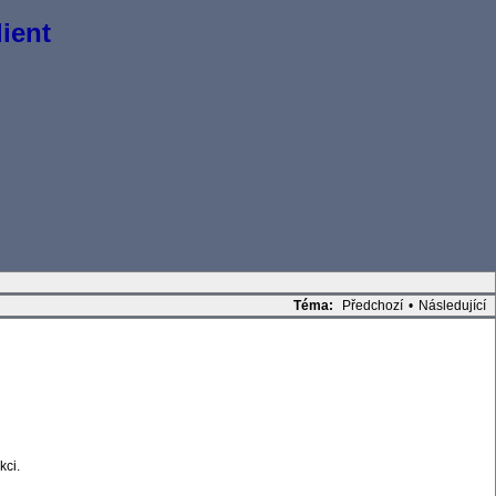
ient
Téma:
Předchozí
•
Následující
kci.