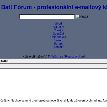
 Bat! Fórum - profesionální e-mailový kl
Úvod
Aktuality
Články
Ocenění
Objednávka
Stažení
Fórum
Kontakt
Nejste přihlášen(a) [
Přihlásit se
/
Registrovat se
]
lizace
češtiny. Nechce se mně přecházet na novější verzi 4, ale zároveň bych rád tuto fun