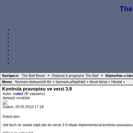
The
Navigace:
The Bat! fórum
>
Diskuse k programu The Bat!
>
Nápověda a loka
Menu:
Seznam diskusních fór
•
Seznam příspěvků
•
Nové téma
•
Hledat
•
Kontrola pravopisu ve verzi 3.9
Autor:
code2
(IP zapsáno)
Netopýr nováček
Datum: 26.05.2010 17:18
Dobrý den,
rád bych se zeptal zdali jde do verze 3.9 nějak implementovat kontrolu pravopisu 