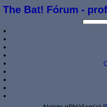
The Bat! Fórum - prof
O
Nejste přihlášen(a) [