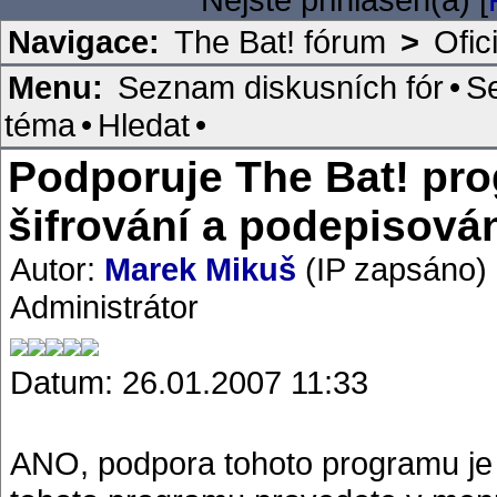
Navigace:
The Bat! fórum
>
Ofic
Menu:
Seznam diskusních fór
•
S
téma
•
Hledat
•
Podporuje The Bat! pr
šifrování a podepisová
Autor:
Marek Mikuš
(IP zapsáno)
Administrátor
Datum: 26.01.2007 11:33
ANO, podpora tohoto programu je