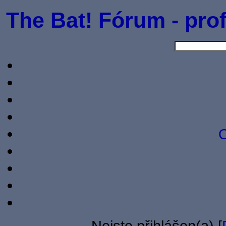
The Bat! Fórum - prof
O
Nejste přihlášen(a) [