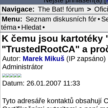
Navigace:
The Bat! fórum
>
Ofic
Menu:
Seznam diskusních fór
•
S
téma
•
Hledat
•
K čemu jsou kartotéky 
"TrustedRootCA" a proč
Autor:
Marek Mikuš
(IP zapsáno)
Administrátor
Datum: 26.01.2007 11:33
Tyto adresáře kontaktů obsahují Ce