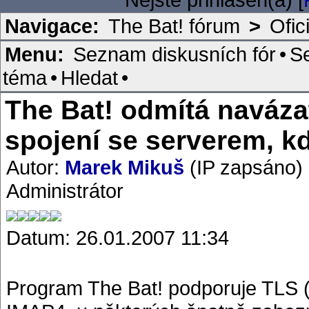
Navigace:
The Bat! fórum
>
Ofic
Menu:
Seznam diskusních fór
•
S
téma
•
Hledat
•
The Bat! odmítá naváz
spojení se serverem, k
Autor:
Marek Mikuš
(IP zapsáno)
Administrátor
Datum: 26.01.2007 11:34
Program The Bat! podporuje TLS 