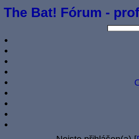
The Bat! Fórum - prof
O
Nejste přihlášen(a) [