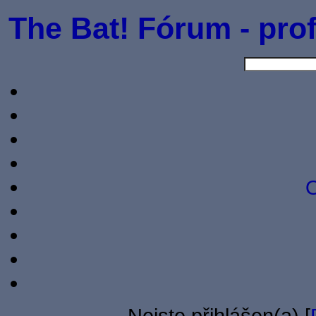
The Bat! Fórum - prof
O
Nejste přihlášen(a) [