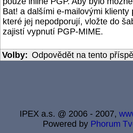
pouze inline PGP. Aby bylo možné
Bat! a dalšími e-mailovými klient
které jej nepodporují, vložte d
zajistí vypnutí PGP-MIME.
Volby:
Odpovědět na tento přísp
IPEX a.s. @ 2006 - 2007,
www
Powered by
Phorum
Tv