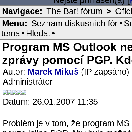
Navigace:
The Bat! fórum
>
Ofic
Menu:
Seznam diskusních fór
•
S
téma
•
Hledat
•
Program MS Outlook ne
zprávy pomocí PGP. Kd
Autor:
Marek Mikuš
(IP zapsáno)
Administrátor
Datum: 26.01.2007 11:35
Problém je v tom, že program MS