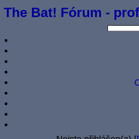
The Bat! Fórum - prof
O
Nejste přihlášen(a) [