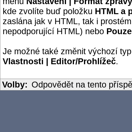
menu
Nastavení | Formát zpráv
kde zvolíte buď položku
HTML a p
zaslána jak v HTML, tak i prostém 
nepodporující HTML) nebo
Pouz
Je možné také změnit výchozí typ
Vlastnosti | Editor/Prohlížeč
.
Volby:
Odpovědět na tento přísp