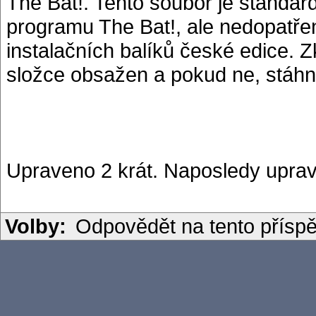
The Bat!. Tento soubor je standard
programu The Bat!, ale nedopatře
instalačních balíků české edice. Z
složce obsažen a pokud ne, stáhně
Upraveno 2 krát. Naposledy uprav
Volby:
Odpovědět na tento přísp