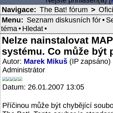
Navigace:
The Bat! fórum
>
Ofic
Menu:
Seznam diskusních fór
•
S
téma
•
Hledat
•
Nelze nainstalovat MAP
systému. Co může být 
Autor:
Marek Mikuš
(IP zapsáno)
Administrátor
Datum: 26.01.2007 13:05
Příčinou může být chybějící soub