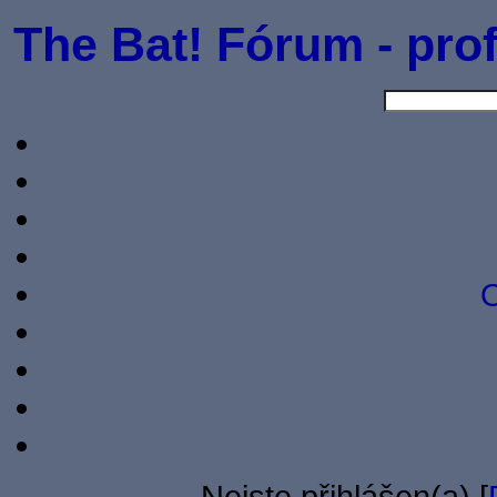
The Bat! Fórum - prof
O
Nejste přihlášen(a) [