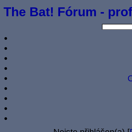
The Bat! Fórum - prof
O
Nejste přihlášen(a) [