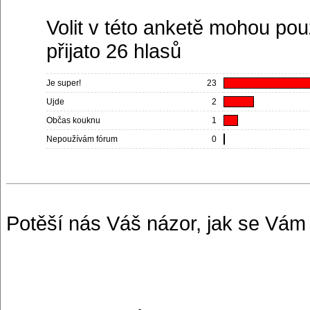
Volit v této anketě mohou pou
přijato 26 hlasů
Je super!
23
Ujde
2
Občas kouknu
1
Nepoužívám fórum
0
Potěší nás Váš názor, jak se Vám 