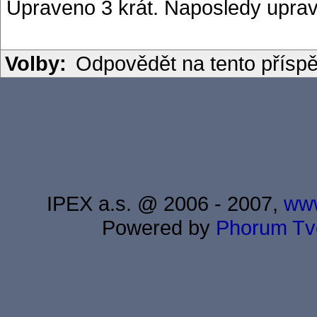
Upraveno 3 krát. Naposledy uprav
Volby:
Odpovědět na tento přísp
IPEX a.s. @ 2006 - 2007,
www
Powered by
Phorum
Tv