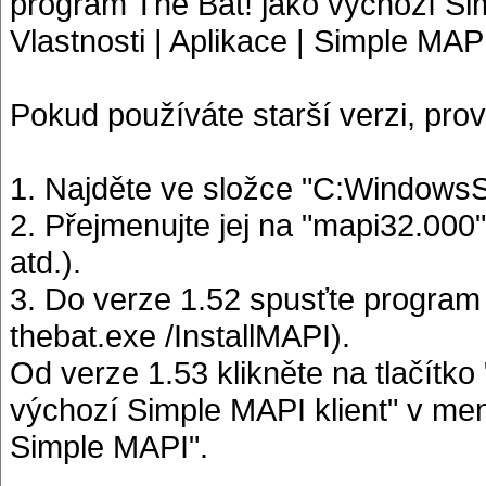
program The Bat! jako výchozí Si
Vlastnosti | Aplikace | Simple MAPI
Pokud používáte starší verzi, prov
1. Najděte ve složce "C:WindowsS
2. Přejmenujte jej na "mapi32.000"
atd.).
3. Do verze 1.52 spusťte program 
thebat.exe /InstallMAPI).
Od verze 1.53 klikněte na tlačítko
výchozí Simple MAPI klient" v menu
Simple MAPI".