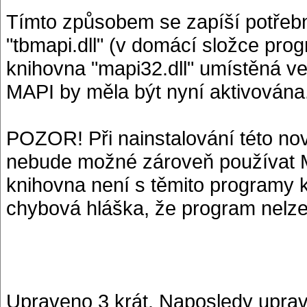
Tímto způsobem se zapíší potřebn
"tbmapi.dll" (v domácí složce prog
knihovna "mapi32.dll" umístěná 
MAPI by měla být nyní aktivována
POZOR! Při nainstalování této nov
nebude možné zároveň používat M
knihovna není s těmito programy ko
chybová hláška, že program nelze 
Upraveno 3 krát. Naposledy uprav