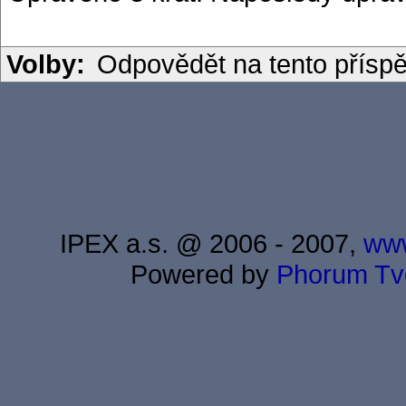
Volby:
Odpovědět na tento přísp
IPEX a.s. @ 2006 - 2007,
www
Powered by
Phorum
Tv