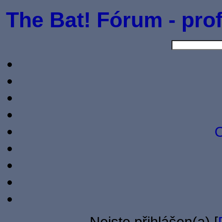
The Bat! Fórum - prof
O
Nejste přihlášen(a) [