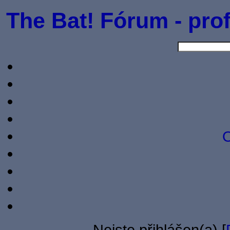
The Bat! Fórum - prof
O
Nejste přihlášen(a) [