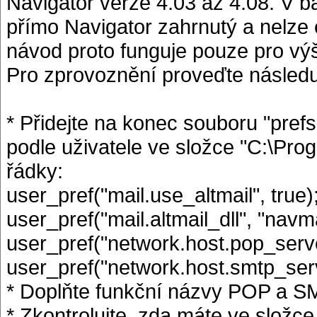
Navigator verze 4.03 až 4.08. V 
přímo Navigator zahrnutý a nelze e
návod proto funguje pouze pro vý
Pro zprovoznění proveďte následuj
* Přidejte na konec souboru "pref
podle uživatele ve složce "C:\Pro
řádky:
user_pref("mail.use_altmail", true)
user_pref("mail.altmail_dll", "navma
user_pref("network.host.pop_s
user_pref("network.host.smtp_
* Doplňte funkční názvy POP a S
* Zkontrolujte, zda máte ve složc