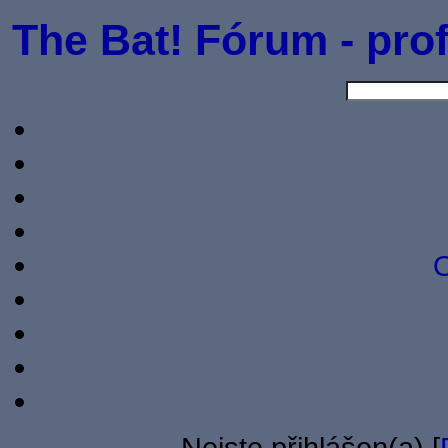
The Bat! Fórum - prof
O
Nejste přihlášen(a) [