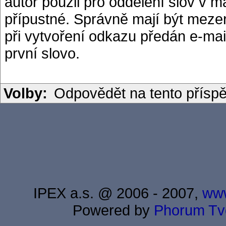
autor použil pro oddělení slov v m
přípustné. Správně mají být mez
při vytvoření odkazu předán e-mai
první slovo.
Volby:
Odpovědět na tento přísp
IPEX a.s. @ 2006 - 2007,
www
Powered by
Phorum
Tv