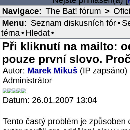
Navigace:
The Bat! fórum
>
Ofic
Menu:
Seznam diskusních fór
•
S
téma
•
Hledat
•
Při kliknutí na mailto: 
pouze první slovo. Pro
Autor:
Marek Mikuš
(IP zapsáno)
Administrátor
Datum: 26.01.2007 13:04
Tento častý problém je způsoben 