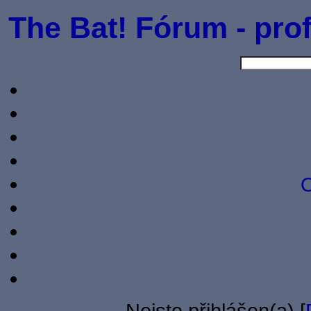
The Bat! Fórum - prof
O
Nejste přihlášen(a) [