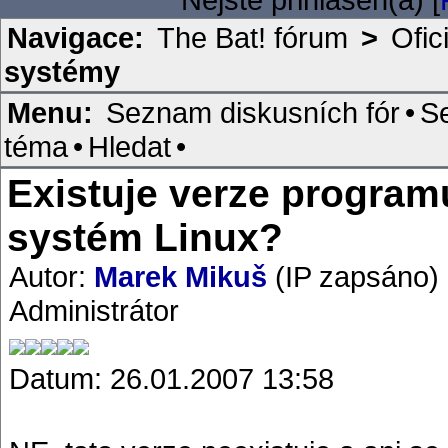
Navigace:
The Bat! fórum
>
Ofic
systémy
Menu:
Seznam diskusních fór
•
S
téma
•
Hledat
•
Existuje verze program
systém Linux?
Autor:
Marek Mikuš
(IP zapsáno)
Administrátor
Datum: 26.01.2007 13:58