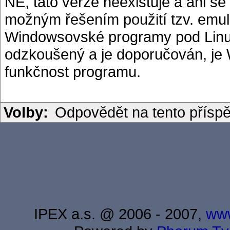
NE, tato verze neexistuje a ani s
možným řešením použití tzv. emul
Windowsovské programy pod Linux
odzkoušený a je doporučován, je 
funkčnost programu.
Volby:
Odpovědět na tento přísp
IPEX a.s. @ 2006 - 2007,
www