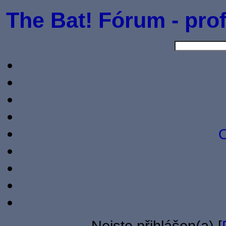
The Bat! Fórum - prof
O
Nejste přihlášen(a) [