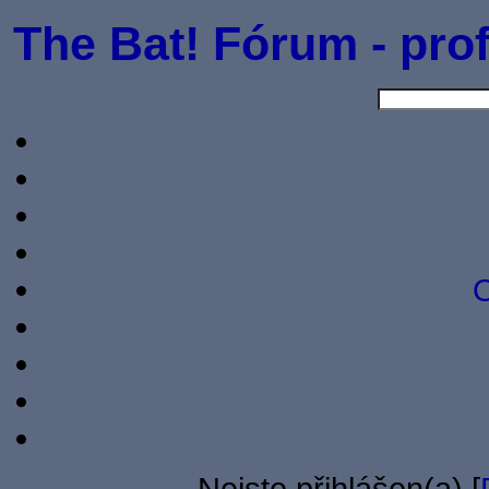
The Bat! Fórum - prof
O
Nejste přihlášen(a) [