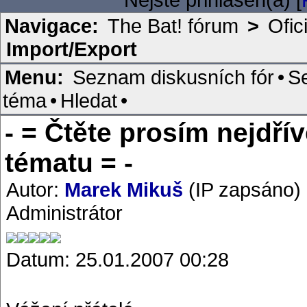
Navigace:
The Bat! fórum
>
Ofic
Import/Export
Menu:
Seznam diskusních fór
•
S
téma
•
Hledat
•
- = Čtěte prosím nejdř
tématu = -
Autor:
Marek Mikuš
(IP zapsáno)
Administrátor
Datum: 25.01.2007 00:28