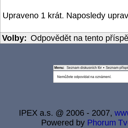
Upraveno 1 krát. Naposledy uprav
Volby:
Odpovědět na tento přísp
Menu:
Seznam diskusních fór
•
Seznam přísp
Nemůžete odpovídat na oznámení.
IPEX a.s. @ 2006 - 2007,
www
Powered by
Phorum
Tv