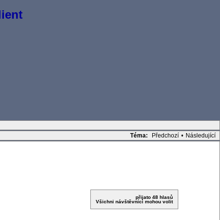
ient
Téma:
Předchozí
•
Následující
přijato 48 hlasů
Všichni návštěvníci mohou volit