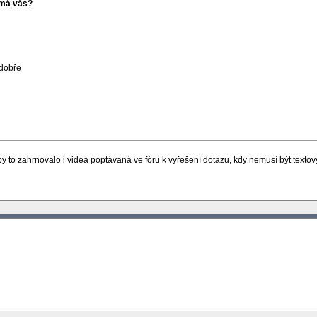
ímá vás?
 dobře
 to zahrnovalo i videa poptávaná ve fóru k vyřešení dotazu, kdy nemusí být textov