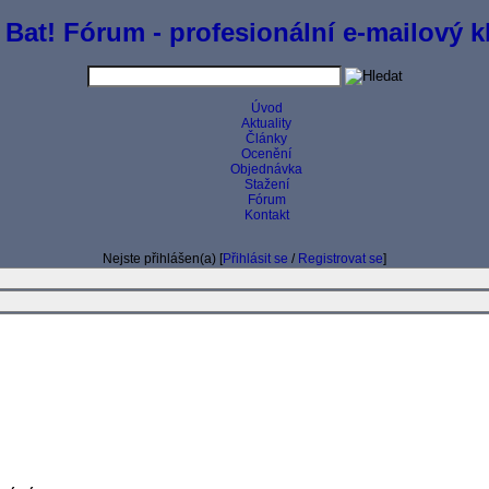
 Bat! Fórum - profesionální e-mailový kl
Úvod
Aktuality
Články
Ocenění
Objednávka
Stažení
Fórum
Kontakt
Nejste přihlášen(a) [
Přihlásit se
/
Registrovat se
]