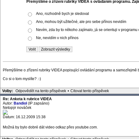
Přemýšlíme o zřízení rubriky VIDEA s ovládáním programu. Zaj
Ano, rozhodně bych je sledoval
Ano, mohou být užitečné, ale pro sebe přínos nevidím
Nevím, zda by to někoho zajímalo, já se orientuji v programu
Ne, nevidím v nich přínos
Přemýšlíme o zřízení rubriky VIDEA popisující ovládání programu a samozřejmě by
Co si o tom myslíte? :-)
Volby:
Odpovědět na tento příspěvek
•
Citovat tento příspěvek
Re: Anketa k rubrice VIDEA
Autor:
Bandiol
(IP zapsáno)
Netopýr nováček
Datum: 16.12.2009 15:38
Možná by bylo dobré dát video odkaz přes youtube.com.