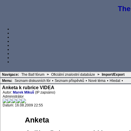
The
Navigace:
The Bat! fórum
>
Oficiální znalostní databáze
>
Import/Export
Menu:
Seznam diskusních fór
•
Seznam příspěvků
•
Nové téma
•
Hledat
•
Anketa k rubrice VIDEA
Autor:
Marek Mikuš
(IP zapsáno)
Administrátor
Datum: 16.08.2009 22:55
Anketa