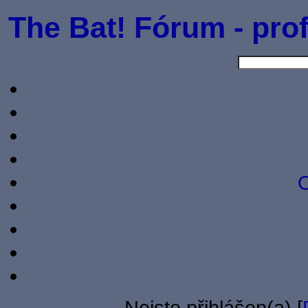
The Bat! Fórum - prof
O
Nejste přihlášen(a) [