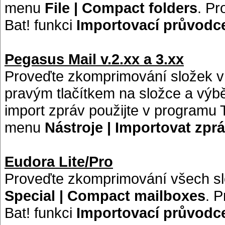
menu
File | Compact folders
. Pr
Bat! funkci
Importovací průvodc
Pegasus Mail v.2.xx a 3.xx
Proveďte zkomprimování složek v
pravým tlačítkem na složce a vý
import zpráv použijte v programu 
menu
Nástroje | Importovat zpr
Eudora Lite/Pro
Proveďte zkomprimování všech s
Special | Compact mailboxes
. 
Bat! funkci
Importovací průvodc