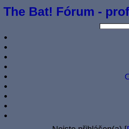
The Bat! Fórum - prof
O
Nejste přihlášen(a) [