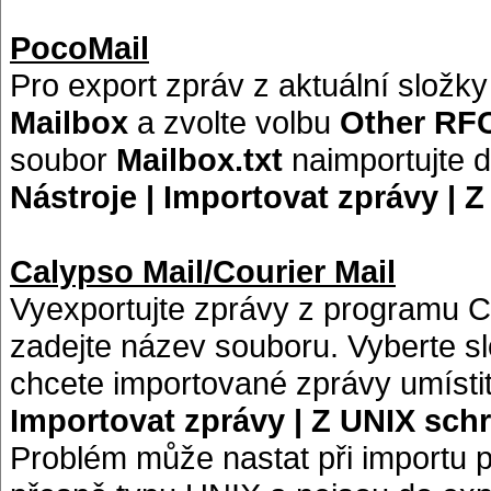
PocoMail
Pro export zpráv z aktuální složk
Mailbox
a zvolte volbu
Other RFC
soubor
Mailbox.txt
naimportujte 
Nástroje | Importovat zprávy | 
Calypso Mail/Courier Mail
Vyexportujte zprávy z programu 
zadejte název souboru. Vyberte sl
chcete importované zprávy umísti
Importovat zprávy | Z UNIX sch
Problém může nastat při importu p