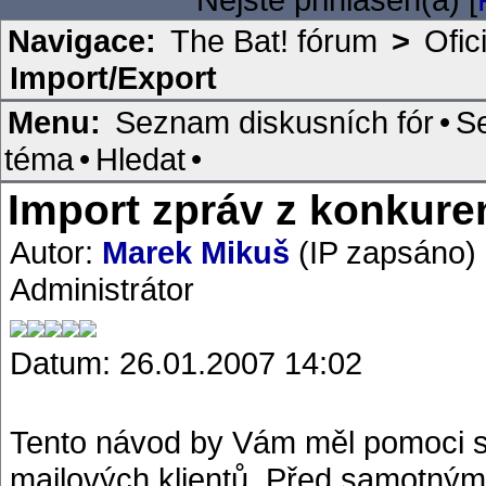
Navigace:
The Bat! fórum
>
Ofic
Import/Export
Menu:
Seznam diskusních fór
•
S
téma
•
Hledat
•
Import zpráv z konkure
Autor:
Marek Mikuš
(IP zapsáno)
Administrátor
Datum: 26.01.2007 14:02
Tento návod by Vám měl pomoci s
mailových klientů. Před samotný