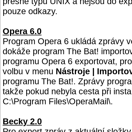
přesně typu UNIX a nejsou do exp
pouze odkazy.
Opera 6.0
Program Opera 6 ukládá zprávy v
dokáže program The Bat! importov
programu Opera 6 exportovat, pro 
volbu v menu
Nástroje | Importo
programu The Bat!. Zprávy progra
takže pokud nebyla cesta při insta
C:\Program Files\OperaMail\.
Becky 2.0
Pro export zpráv z aktuální složk