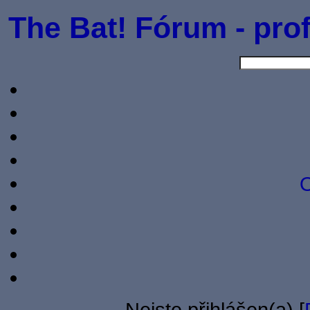
The Bat! Fórum - prof
O
Nejste přihlášen(a) [