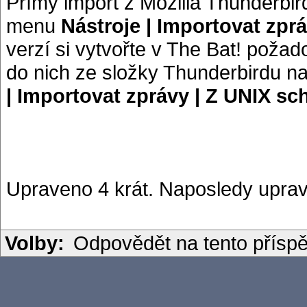
Přímý import z Mozilla Thunderbir
menu
Nástroje | Importovat zpr
verzí si vytvořte v The Bat! poža
do nich ze složky Thunderbirdu n
| Importovat zprávy | Z UNIX sc
Upraveno 4 krát. Naposledy uprav
Volby:
Odpovědět na tento přísp