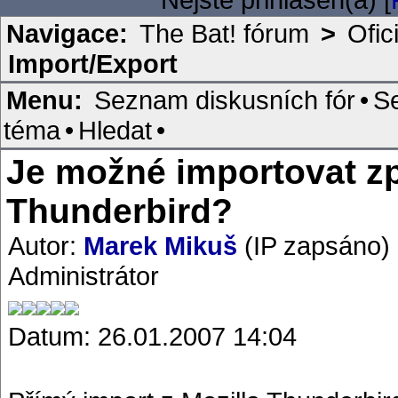
Navigace:
The Bat! fórum
>
Ofic
Import/Export
Menu:
Seznam diskusních fór
•
S
téma
•
Hledat
•
Je možné importovat zp
Thunderbird?
Autor:
Marek Mikuš
(IP zapsáno)
Administrátor
Datum: 26.01.2007 14:04