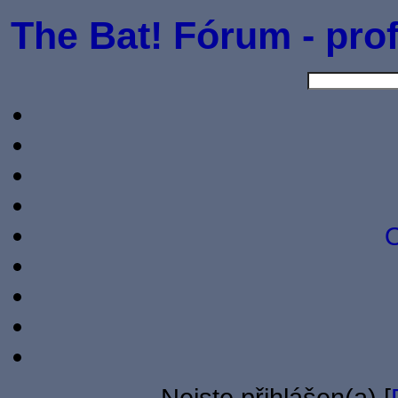
The Bat! Fórum - prof
O
Nejste přihlášen(a) [