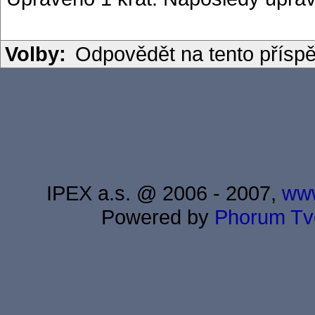
Volby:
Odpovědět na tento přísp
IPEX a.s. @ 2006 - 2007,
www
Powered by
Phorum
Tv