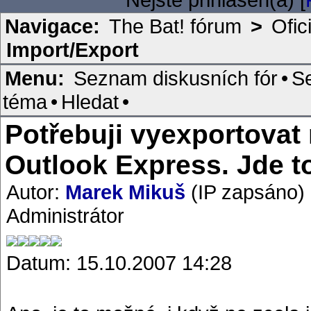
Navigace:
The Bat! fórum
>
Ofic
Import/Export
Menu:
Seznam diskusních fór
•
S
téma
•
Hledat
•
Potřebuji vyexportovat
Outlook Express. Jde t
Autor:
Marek Mikuš
(IP zapsáno)
Administrátor
Datum: 15.10.2007 14:28