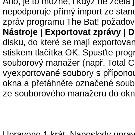
Ano, je to možné, i když ne zcela
nepodporuje přímý import ze stan
zpráv programu The Bat! požadov
Nástroje | Exportovat zprávy | 
disku, do které se mají exportovan
stiskem tlačítka OK. Spusťte pro
souborový manažer (např. Total 
vyexportované soubory s příponou
okna a přetáhněte označené sou
ze souborového manažeru do okn
Upraveno 1 krát. Naposledy uprav