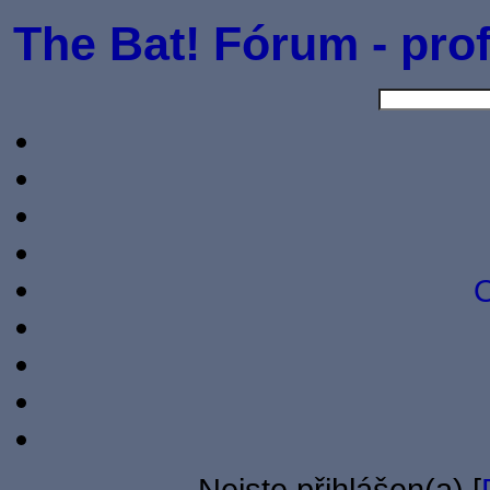
The Bat! Fórum - prof
O
Nejste přihlášen(a) [