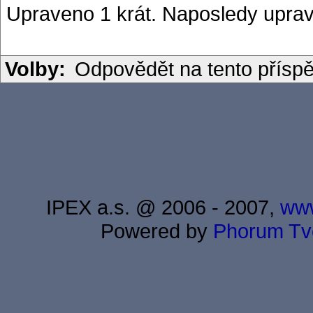
Upraveno 1 krát. Naposledy uprav
Volby:
Odpovědět na tento přísp
IPEX a.s. @ 2006 - 2007,
www
Powered by
Phorum
Tv