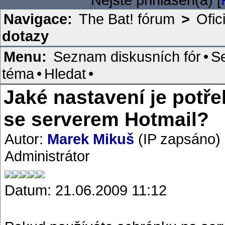
Navigace:
The Bat! fórum
>
Ofic
dotazy
Menu:
Seznam diskusních fór
•
S
téma
•
Hledat
•
Jaké nastavení je potř
se serverem Hotmail?
Autor:
Marek Mikuš
(IP zapsáno)
Administrátor
Datum: 21.06.2009 11:12