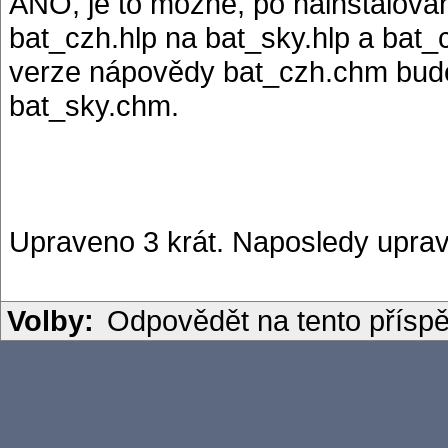
ANO, je to možné, po nainstalován
bat_czh.hlp na bat_sky.hlp a bat_
verze nápovědy bat_czh.chm bude
bat_sky.chm.
Upraveno 3 krát. Naposledy uprav
Volby:
Odpovědět na tento přísp