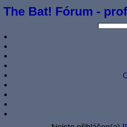
The Bat! Fórum - prof
O
Nejste přihlášen(a) [