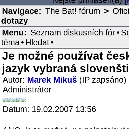
Navigace:
The Bat! fórum
>
Ofic
dotazy
Menu:
Seznam diskusních fór
•
S
téma
•
Hledat
•
Je možné používat čes
jazyk vybraná slovenšt
Autor:
Marek Mikuš
(IP zapsáno)
Administrátor
Datum: 19.02.2007 13:56