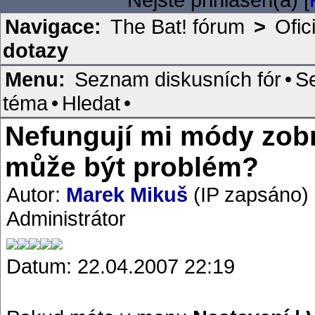
Navigace:
The Bat! fórum
>
Ofic
dotazy
Menu:
Seznam diskusních fór
•
S
téma
•
Hledat
•
Nefungují mi módy zobr
může být problém?
Autor:
Marek Mikuš
(IP zapsáno)
Administrátor
Datum: 22.04.2007 22:19