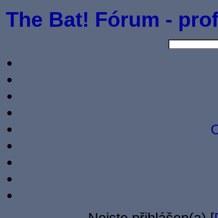
The Bat! Fórum - prof
O
Nejste přihlášen(a) [