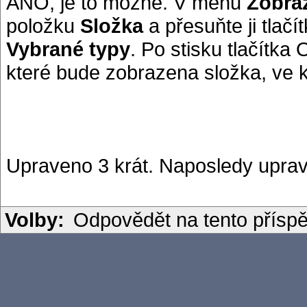
ANO, je to možné. V menu
Zobraz
položku
Složka
a přesuňte ji tlač
Vybrané typy
. Po stisku tlačítk
které bude zobrazena složka, ve k
Upraveno 3 krát. Naposledy uprav
Volby:
Odpovědět na tento přísp