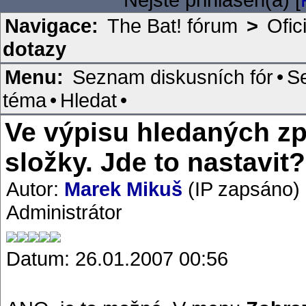
Navigace:
The Bat! fórum
>
Ofic
dotazy
Menu:
Seznam diskusních fór
•
S
téma
•
Hledat
•
Ve výpisu hledaných zp
složky. Jde to nastavit?
Autor:
Marek Mikuš
(IP zapsáno)
Administrátor
Datum: 26.01.2007 00:56