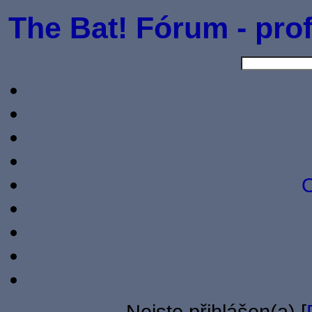
The Bat! Fórum - prof
O
Nejste přihlášen(a) [