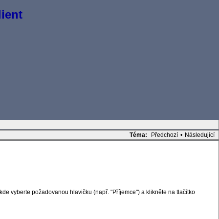
ient
Téma:
Předchozí
•
Následující
kde vyberte požadovanou hlavičku (např. "Příjemce") a klikněte na tlačítko