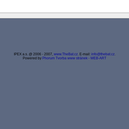
IPEX a.s. @ 2006 - 2007,
www.TheBat.cz
. E-mail:
info@thebat.cz
.
Powered by
Phorum
Tvorba www stránek - WEB-ART