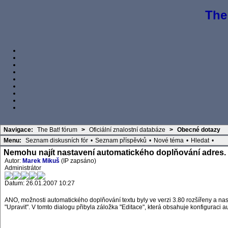
The
Navigace:
The Bat! fórum
>
Oficiální znalostní databáze
>
Obecné dotazy
Menu:
Seznam diskusních fór
•
Seznam příspěvků
•
Nové téma
•
Hledat
•
Nemohu najít nastavení automatického doplňování adres.
Autor:
Marek Mikuš
(IP zapsáno)
Administrátor
Datum: 26.01.2007 10:27
ANO, možnosti automatického doplňování textu byly ve verzi 3.80 rozšířeny a nast
"Upravit". V tomto dialogu přibyla záložka "Editace", která obsahuje konfiguraci 