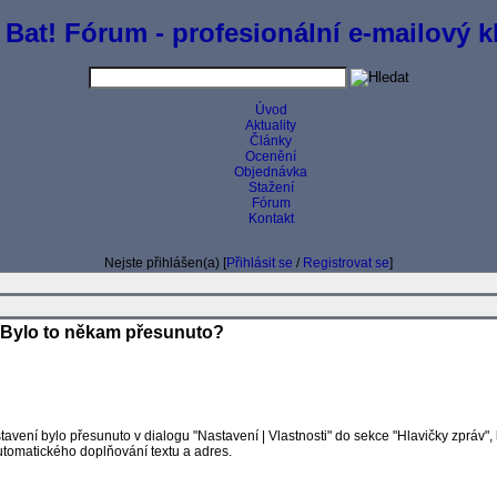
 Bat! Fórum - profesionální e-mailový kl
Úvod
Aktuality
Články
Ocenění
Objednávka
Stažení
Fórum
Kontakt
Nejste přihlášen(a) [
Přihlásit se
/
Registrovat se
]
 Bylo to někam přesunuto?
avení bylo přesunuto v dialogu "Nastavení | Vlastnosti" do sekce "Hlavičky zpráv", 
automatického doplňování textu a adres.