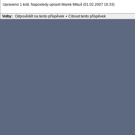
Upraveno 1 krát. Naposledy upravil Marek Mikuš (01.02.2007 16:33)
Volby:
Odpovědět na tento příspěvek
•
Citovat tento příspěvek