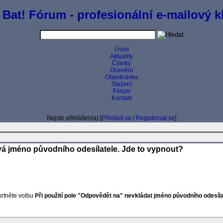
 Bat! Fórum - profesionální e-mailový kl
Úvod
Aktuality
Články
Ocenění
Objednávka
Stažení
Fórum
Kontakt
Nejste přihlášen(a) [
Přihlásit se
/
Registrovat se
]
vá jméno původního odesílatele. Jde to vypnout?
rtněte volbu
Při použití pole "Odpovědět na" nevkládat jméno původního odesíla