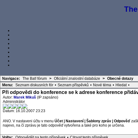
The
Navigace:
The Bat! fórum
>
Oficiální znalostní databáze
>
Obecné dotazy
Menu:
Seznam diskusních fór
•
Seznam příspěvků
•
Nové téma
•
Hledat
•
Při odpovědi do konference se k adrese konference přidá
Autor:
Marek Mikuš
(IP zapsáno)
Administrátor
Datum: 16.10.2007 23:23
ANO. V nastaveni účtu v menu
Účet | Nastavení | Šablony zpráv | Odpověď
zašk
najevo, na čí zprávu je tato odpověď vytvořena a také pro koho je určena.
Volby:
Odpovědět na tento příspěvek
•
Citovat tento příspěvek