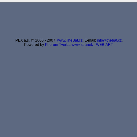
IPEX a.s. @ 2006 - 2007,
www.TheBat.cz
. E-mail:
info@thebat.cz
.
Powered by
Phorum
Tvorba www stránek - WEB-ART