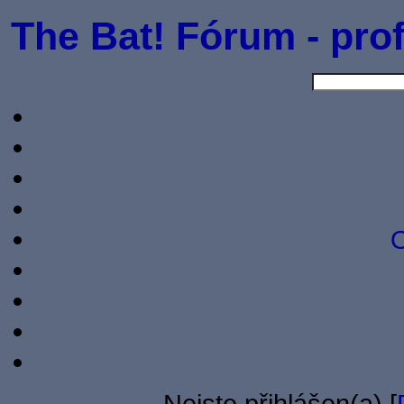
The Bat! Fórum - prof
O
Nejste přihlášen(a) [