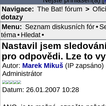
Navigace:
The Bat! fórum
>
Ofic
dotazy
Menu:
Seznam diskusních fór
•
S
téma
•
Hledat
•
Nastavil jsem sledování
pro odpovědi. Lze to v
Autor:
Marek Mikuš
(IP zapsáno)
Administrátor
Datum: 26.01.2007 10:28