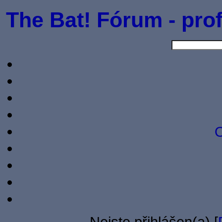
The Bat! Fórum - prof
O
Nejste přihlášen(a) [