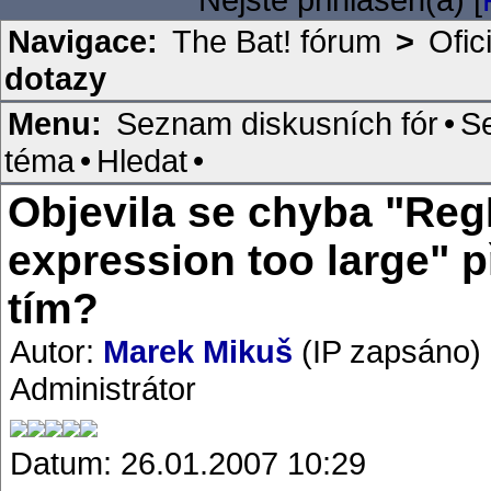
Navigace:
The Bat! fórum
>
Ofic
dotazy
Menu:
Seznam diskusních fór
•
S
téma
•
Hledat
•
Objevila se chyba "Reg
expression too large" př
tím?
Autor:
Marek Mikuš
(IP zapsáno)
Administrátor
Datum: 26.01.2007 10:29