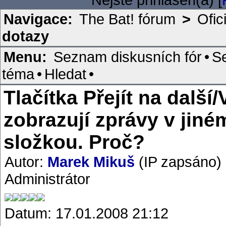
Navigace:
The Bat! fórum
>
Ofic
dotazy
Menu:
Seznam diskusních fór
•
S
téma
•
Hledat
•
Tlačítka Přejít na další/
zobrazují zprávy v jiném
složkou. Proč?
Autor:
Marek Mikuš
(IP zapsáno)
Administrátor
Datum: 17.01.2008 21:12