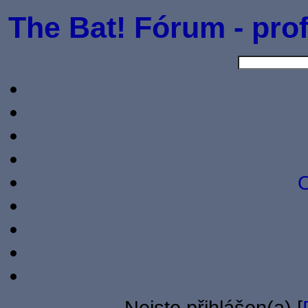
The Bat! Fórum - prof
O
Nejste přihlášen(a) [