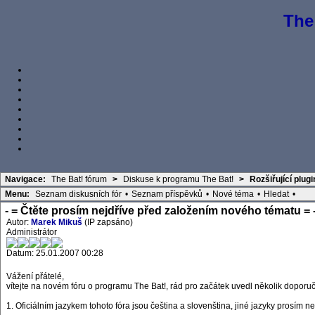
The
Navigace:
The Bat! fórum
>
Diskuse k programu The Bat!
>
Rozšiřující plug
Menu:
Seznam diskusních fór
•
Seznam příspěvků
•
Nové téma
•
Hledat
•
- = Čtěte prosím nejdříve před založením nového tématu = 
Autor:
Marek Mikuš
(IP zapsáno)
Administrátor
Datum: 25.01.2007 00:28
Vážení přátelé,
vítejte na novém fóru o programu The Bat!, rád pro začátek uvedl několik doporuč
1. Oficiálním jazykem tohoto fóra jsou čeština a slovenština, jiné jazyky prosím n