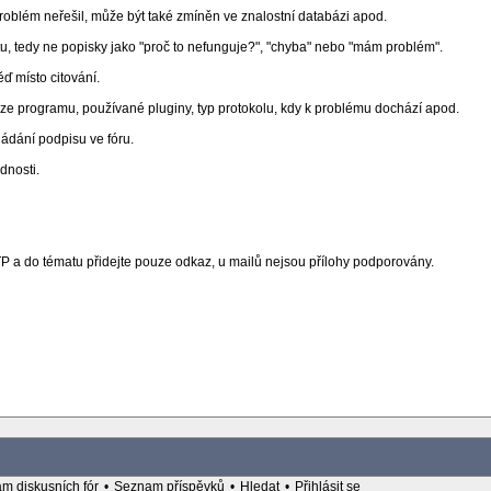
problém neřešil, může být také zmíněn ve znalostní databázi apod.
, tedy ne popisky jako "proč to nefunguje?", "chyba" nebo "mám problém".
ď místo citování.
rze programu, používané pluginy, typ protokolu, kdy k problému dochází apod.
ládání podpisu ve fóru.
dnosti.
FTP a do tématu přidejte pouze odkaz, u mailů nejsou přílohy podporovány.
m diskusních fór
•
Seznam příspěvků
•
Hledat
•
Přihlásit se