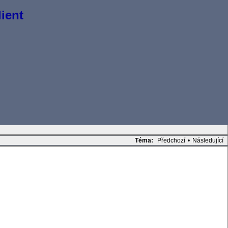
ient
Téma:
Předchozí
•
Následující