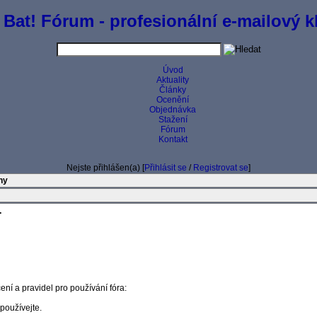
 Bat! Fórum - profesionální e-mailový kl
Úvod
Aktuality
Články
Ocenění
Objednávka
Stažení
Fórum
Kontakt
Nejste přihlášen(a) [
Přihlásit se
/
Registrovat se
]
iny
-
ení a pravidel pro používání fóra:
epoužívejte.