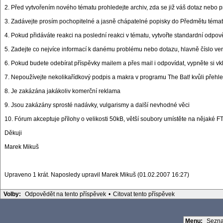
2. Před vytvořením nového tématu prohledejte archiv, zda se již váš dotaz nebo 
3. Zadávejte prosím pochopitelné a jasně chápatelné popisky do Předmětu tématu
4. Pokud přidáváte reakci na poslední reakci v tématu, vytvořte standardní odpově
5. Zadejte co nejvíce informací k danému problému nebo dotazu, hlavně číslo ve
6. Pokud budete odebírat příspěvky mailem a přes mail i odpovídat, vypněte si vk
7. Nepoužívejte nekolikařídkový podpis a makra v programu The Bat! kvůli přehle
8. Je zakázána jakákoliv komerční reklama
9. Jsou zakázány sprosté nadávky, vulgarismy a další nevhodné věci
10. Fórum akceptuje přílohy o velikosti 50kB, větší soubory umístěte na nějaké 
Děkuji
Marek Mikuš
Upraveno 1 krát. Naposledy upravil Marek Mikuš (01.02.2007 16:27)
Volby:
Odpovědět na tento příspěvek
•
Citovat tento příspěvek
Menu:
Sezna