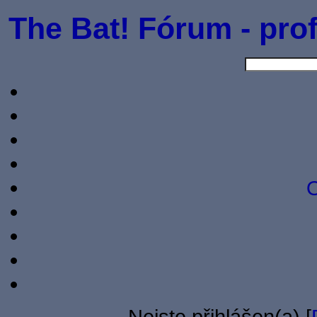
The Bat! Fórum - prof
O
Nejste přihlášen(a) [