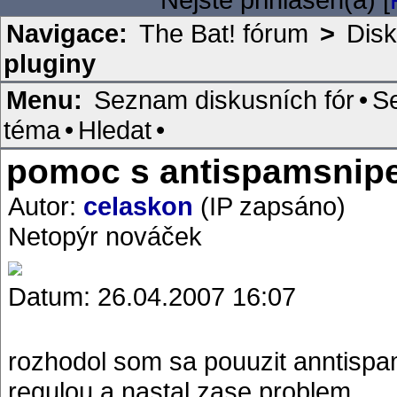
Navigace:
The Bat! fórum
>
Disk
pluginy
Menu:
Seznam diskusních fór
•
S
téma
•
Hledat
•
pomoc s antispamsnip
Autor:
celaskon
(IP zapsáno)
Netopýr nováček
Datum: 26.04.2007 16:07
rozhodol som sa pouuzit anntispam
regulou a nastal zase problem..