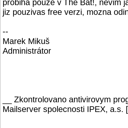
probiha pouze v The Bat!, nevim j
jiz pouzivas free verzi, mozna odi
--
Marek Mikuš
Administrátor
__ Zkontrolovano antivirovym p
Mailserver spolecnosti IPEX, a.s. 