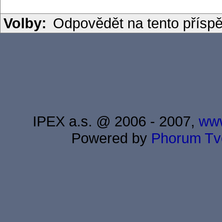
Volby:
Odpovědět na tento přísp
IPEX a.s. @ 2006 - 2007,
www
Powered by
Phorum
Tv