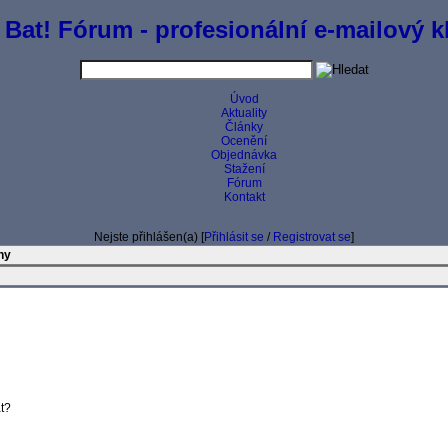
 Bat! Fórum - profesionální e-mailový kl
Úvod
Aktuality
Články
Ocenění
Objednávka
Stažení
Fórum
Kontakt
Nejste přihlášen(a) [
Přihlásit se
/
Registrovat se
]
iny
t?