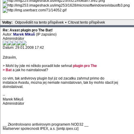
Volby:
Odpovědět na tento příspěvek
•
Citovat tento příspěvek
Re: Avast plugin pro The Bat!
Autor:
Marek Mikuš
(IP zapsáno)
Administrátor
Datum: 29.01.2008 17:42
Zdravím,
> Mohl by jste mi někdo poradit kde sehnat
plugin pro The
> Bat
a jak ho nainstalovat?
co vim, tak antivirovy plugin byl jiz od zacatku zahrnut primo do
instalace Avastu, mozna jej nemate nainstalovan, tak by mohlo stacit jej
doinstalovat.
--
Marek Mikuš
Administrátor
__ Zkontrolovano antivirovym programem NOD32 __
Mailserver spolecnosti IPEX, a.s. [smtp.ipex.cz]