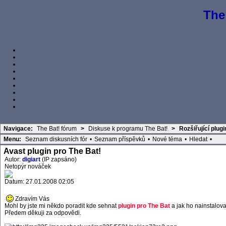
The
Navigace:
The Bat! fórum
>
Diskuse k programu The Bat!
>
Rozšiřující plug
Menu:
Seznam diskusních fór
•
Seznam příspěvků
•
Nové téma
•
Hledat
•
Avast plugin pro The Bat!
Autor:
digiart
(IP zapsáno)
Netopýr nováček
Datum: 27.01.2008 02:05
Zdravím Vás
Mohl by jste mi někdo poradit kde sehnat
plugin pro The Bat
a jak ho nainstalova
Předem děkuji za odpovědi.