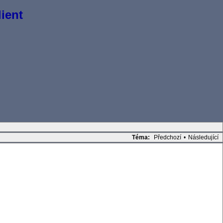
ient
Téma:
Předchozí
•
Následující