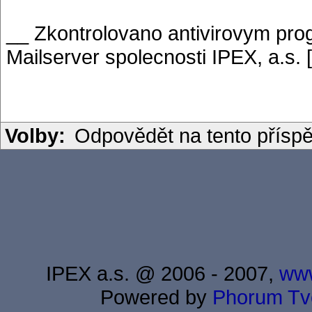
__ Zkontrolovano antivirovym p
Mailserver spolecnosti IPEX, a.s. 
Volby:
Odpovědět na tento přísp
IPEX a.s. @ 2006 - 2007,
www
Powered by
Phorum
Tv