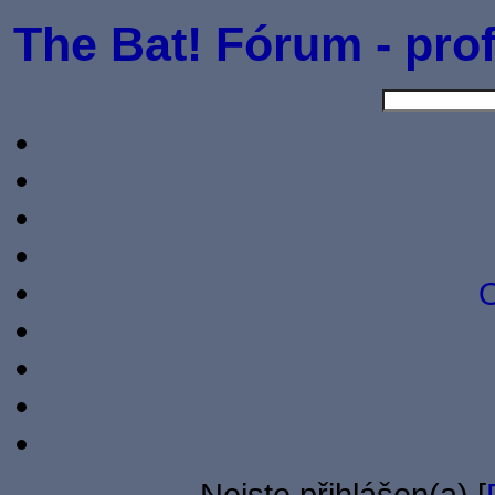
The Bat! Fórum - prof
O
Nejste přihlášen(a) [