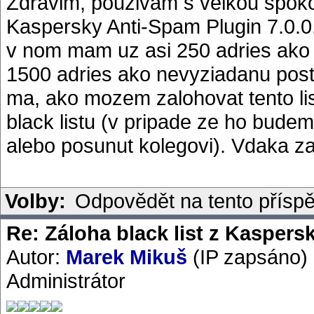
Zdravim, pouzivam s velkou spoko
Kaspersky Anti-Spam Plugin 7.0.0.
v nom mam uz asi 250 adries ako wh
1500 adries ako nevyziadanu postu
ma, ako mozem zalohovat tento lis
black listu (v pripade ze ho bude
alebo posunut kolegovi). Vdaka za
Volby:
Odpovědět na tento přísp
Re: Záloha black list z Kaspers
Autor:
Marek Mikuš
(IP zapsáno)
Administrátor