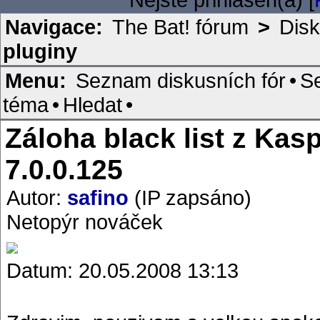
Navigace:
The Bat! fórum
>
Disk
pluginy
Menu:
Seznam diskusních fór
•
S
téma
•
Hledat
•
Záloha black list z Ka
7.0.0.125
Autor:
safino
(IP zapsáno)
Netopýr nováček
Datum: 20.05.2008 13:13